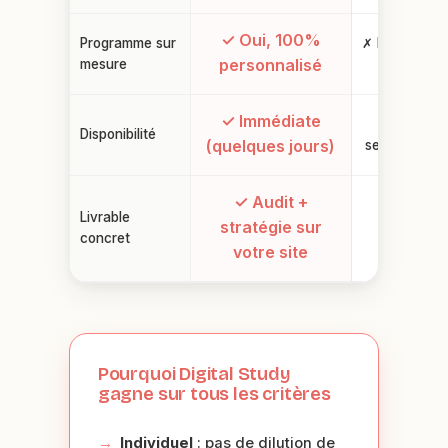
✓ Oui, 100%
Programme sur
✗ Non, prog
personnalisé
mesure
fixe
✓ Immédiate
✗ Prochai
Disponibilité
(quelques jours)
session : 3-6
✓ Audit +
Livrable
✗ Certific
stratégie sur
concret
génériqu
votre site
Pourquoi Digital Study
gagne sur tous les critères
Individuel
: pas de dilution de