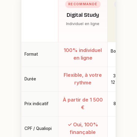
RECOMMANDÉ
BOOTCA
Digital Study
The Bri
Individuel en ligne
Collectif
100% individuel
Bootcamp col
Format
en ligne
(30+ pers
Flexible, à votre
3 mois inten
Durée
rythme
12 mois alte
À partir de 1 500
Prix indicatif
8 000-12 0
€
✓ Oui, 100%
CPF / Qualiopi
✓ Oui
finançable