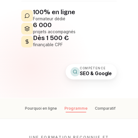
100% en ligne
Formateur dédié
6 000
projets accompagnés
Dès 1 500 €
finançable CPF
COMPÉTENCE
SEO & Google
Pourquoi en ligne
Programme
Comparatif
Finance
UNE FORMATION RECONNUE ET