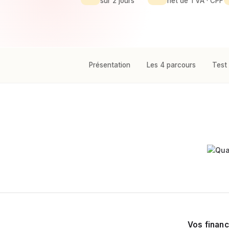
sur 2 jours
net de TVA · CPF
Présentation
Les 4 parcours
Test
Vos finan