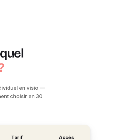
equel
?
ividuel en visio —
ent choisir en 30
Tarif
Accès