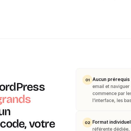
Aucun prérequis 
01
ordPress
email et naviguer
commence par le
grands
l’interface, les b
un
 code, votre
Format individuel
02
référente dédiée,