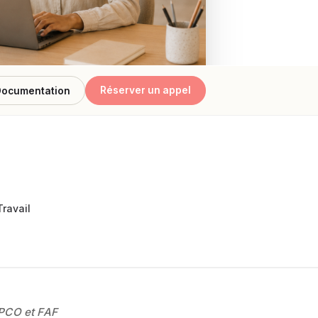
s
FAQ
Réserver un appel
ocumentation
OPCO et FAF