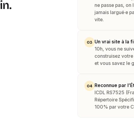
in.
ne passe pas, on 
jamais largué·e p
vite.
Un vrai site à la 
03
10h, vous ne suiv
construisez votre v
et vous savez le 
Reconnue par l’Ét
04
ICDL RS7525 (Fra
Répertoire Spécifi
100% par votre CP