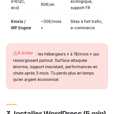
(FR/QC,
écologique,
90€/an
éco)
support FR
Kinsta /
~30€/mois
Sites à fort trafic,
WP Engine
+
e-commerce
À éviter
: les hébergeurs « à 1$/mois » qui
ressurgissent partout. Surface attaquée
énorme, support inexistant, performances en
chute après 3 mois. Tu perds plus en temps
qu’en argent économisé.
3. Installer WordPress (5 min)