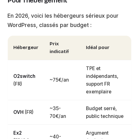
Pour l’hébergement
En 2026, voici les hébergeurs sérieux pour
WordPress, classés par budget :
Prix
Hébergeur
Idéal pour
indicatif
TPE et
O2switch
indépendants,
~75€/an
(FR)
support FR
exemplaire
~35-
Budget serré,
OVH
(FR)
70€/an
public technique
Ex2
Argument
~40-