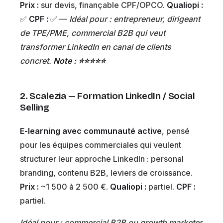
Prix :
sur devis, finançable CPF/OPCO.
Qualiopi :
✅
CPF :
✅ —
Idéal pour : entrepreneur, dirigeant
de TPE/PME, commercial B2B qui veut
transformer LinkedIn en canal de clients
concret.
Note : ⭐⭐⭐⭐⭐
2. Scalezia — Formation LinkedIn / Social
Selling
E-learning avec communauté active
, pensé
pour les équipes commerciales qui veulent
structurer leur approche LinkedIn : personal
branding, contenu B2B, leviers de croissance.
Prix :
~1 500 à 2 500 €.
Qualiopi :
partiel.
CPF :
partiel.
Idéal pour : commercial B2B ou growth marketer