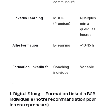
communauté
500
500
LinkedIn Learning
MOOC
Quelques
~40
(Premium)
min à
60
quelques
€/m
heures
Alfie Formation
E-learning
~10–15 h
~50
000
FormationLinkedIn.fr
Coaching
Variable
Sur
individuel
dev
(éle
1. Digital Study — Formation LinkedIn B2B
individuelle
(notre recommandation pour
les entrepreneurs)