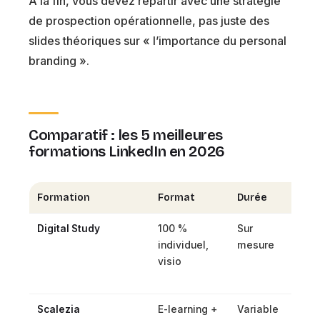
À la fin, vous devez repartir avec une stratégie
de prospection opérationnelle, pas juste des
slides théoriques sur « l’importance du personal
branding ».
Comparatif : les 5 meilleures
formations LinkedIn en 2026
Formation
Format
Durée
Prix
Digital Study
100 %
Sur
Sur
individuel,
mesure
dev
visio
Scalezia
E-learning +
Variable
~1