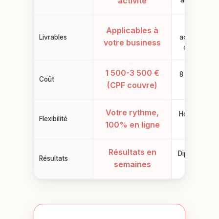
activité
académique
Projets
Applicables à
Livrables
académique
votre business
cas d’écol
1 500-3 500 €
8 000-15 0
Coût
(CPF couvre)
€/an
Votre rythme,
Horaires fixe
Flexibilité
100% en ligne
campus
Résultats en
Diplôme en 3
Résultats
semaines
ans