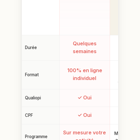
Rocket
School
Campus +
alternance
Quelques
Durée
3-5 ans
semaines
Présentiel
100% en ligne
Format
campus +
individuel
alternance
✓ Oui
Qualiopi
✗ Non
✓ Oui
CPF
✗ Non
Sur mesure votre
Modules fixe
Programme