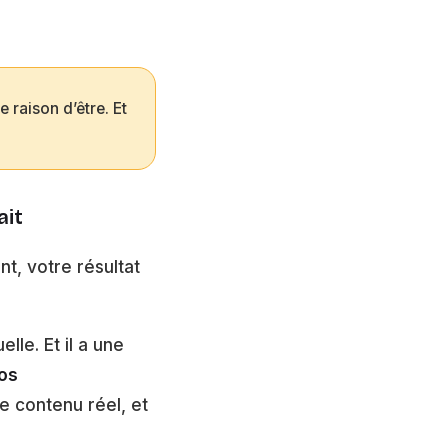
 raison d’être. Et
ait
nt, votre résultat
lle. Et il a une
tos
e contenu réel, et