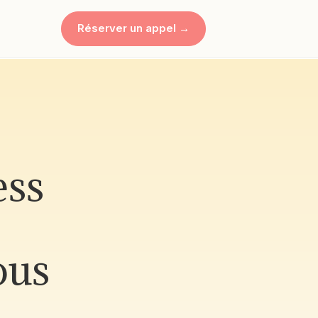
Réserver un appel →
ess
ous