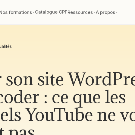
Catalogue CPF
Nos formations
Ressources
À propos
ualités
 son site WordPr
coder : ce que les
iels YouTube ne v
t pas