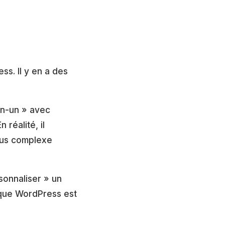
ss. Il y en a des
en-un » avec
 réalité, il
plus complexe
sonnaliser » un
 que WordPress est