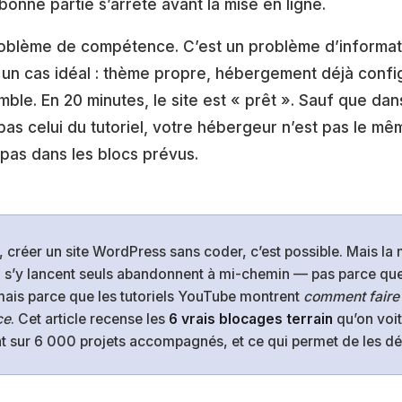
onne partie s’arrête avant la mise en ligne.
oblème de compétence. C’est un problème d’informatio
n cas idéal : thème propre, hébergement déjà config
le. En 20 minutes, le site est « prêt ». Sauf que dans
pas celui du tutoriel, votre hébergeur n’est pas le mê
pas dans les blocs prévus.
 créer un site WordPress sans coder, c’est possible. Mais la 
i s’y lancent seuls abandonnent à mi-chemin — pas parce qu
mais parce que les tutoriels YouTube montrent
comment faire
ce
. Cet article recense les
6 vrais blocages terrain
qu’on voit
 sur 6 000 projets accompagnés, et ce qui permet de les dé