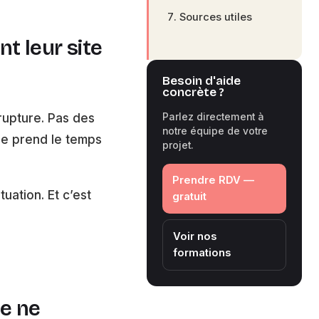
Sources utiles
t leur site
Besoin d'aide
concrète ?
rupture. Pas des
Parlez directement à
notre équipe de votre
ne prend le temps
projet.
Prendre RDV —
uation. Et c’est
gratuit
Voir nos
formations
e ne