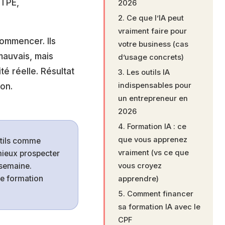
 TPE,
2026
Ce que l’IA peut
vraiment faire pour
ommencer. Ils
votre business (cas
mauvais, mais
d’usage concrets)
é réelle. Résultat
Les outils IA
indispensables pour
non.
un entrepreneur en
2026
Formation IA : ce
que vous apprenez
utils comme
vraiment (vs ce que
mieux prospecter
 semaine.
vous croyez
ne formation
apprendre)
Comment financer
sa formation IA avec le
CPF