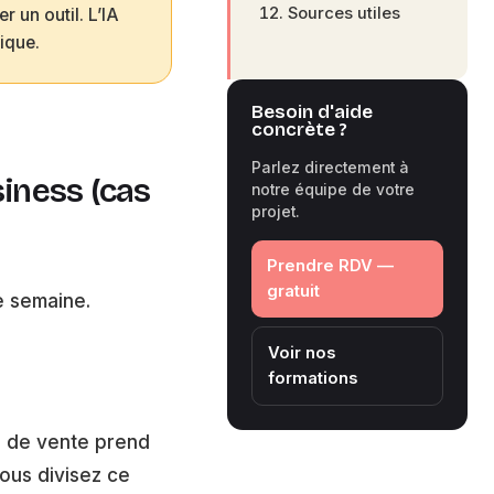
Sources utiles
r un outil. L’IA
ique.
Besoin d'aide
concrète ?
Parlez directement à
siness (cas
notre équipe de votre
projet.
Prendre RDV —
gratuit
e semaine.
Voir nos
formations
e de vente prend
ous divisez ce