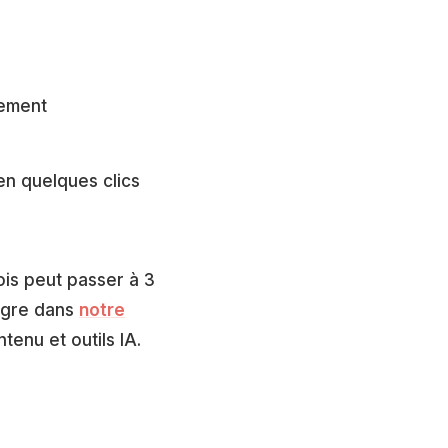
nement
en quelques clics
mois peut passer à 3
tègre dans
notre
enu et outils IA.