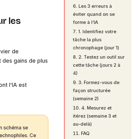
Les 3 erreurs à
éviter quand on se
r les
forme à l’IA
1. Identifiez votre
tâche la plus
chronophage (jour 1)
evier de
2. Testez un outil sur
nt des gains de plus
cette tâche (jours 2 à
4)
3. Formez-vous de
nt l’IA est
façon structurée
(semaine 2)
4. Mesurez et
itérez (semaine 3 et
au-delà)
un schéma se
FAQ
 technophiles. Ce