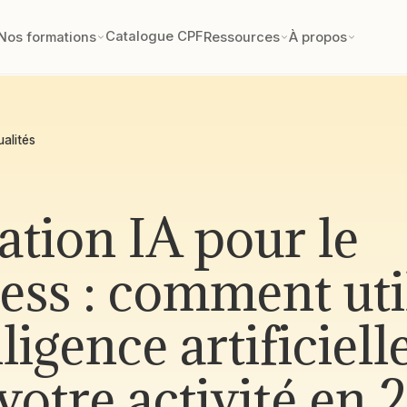
Catalogue CPF
Nos formations
Ressources
À propos
ualités
tion IA pour le
ess : comment uti
lligence artificiell
votre activité en