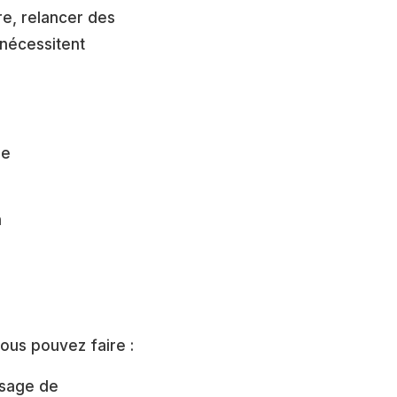
re, relancer des
nécessitent
ue
n
vous pouvez faire :
ssage de