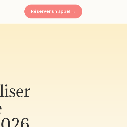
Réserver un appel →
liser
e
 2026