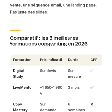
vente, une séquence email, une landing page.
Pas juste des slides.
Comparatif : les 5 meilleures
formations copywriting en 2026
Formation
Prix indicatif
Durée
CPF
Quali
Digital
Sur devis
Sur
✅
✅
Study
mesure
LiveMentor
~1 650–1 980
3 mois
✅
✅
€
Copy
Sur
6
❌
❌
Mastery
demande
semaines