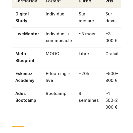
Formation
Format
Durée
Prix
CPF
Digital
Individuel
Sur
Sur
✅
Study
mesure
devis
LiveMentor
Individuel +
~3 mois
~3
✅
communauté
000 €
Meta
MOOC
Libre
Gratuit
❌
Blueprint
Eskimoz
E-learning +
~20h
~500–
❌
Academy
live
800 €
Ades
Bootcamp
4
~1
❌
Bootcamp
semaines
500–2
000 €