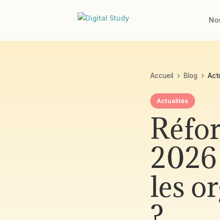
No
Accueil
›
Blog
›
Act
Actualités
Réfo
2026 
les o
?