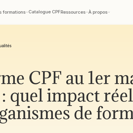
Catalogue CPF
s formations
Ressources
À propos
ualités
rme CPF au 1er m
: quel impact rée
rganismes de for