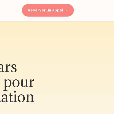
Réserver un appel →
ars
l pour
mation