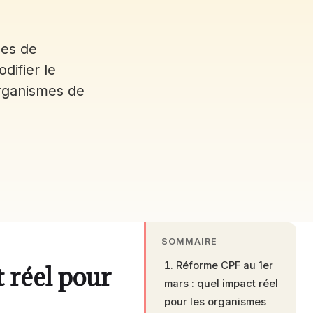
mes de
difier le
rganismes de
SOMMAIRE
Réforme CPF au 1er
 réel pour
mars : quel impact réel
pour les organismes